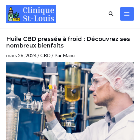
Aller
Navigation
MAI
Rechercher
au
des
ME
contenu
articles
Huile CBD pressée à froid : Découvrez ses
nombreux bienfaits
mars 26, 2024
/
CBD
/ Par
Manu