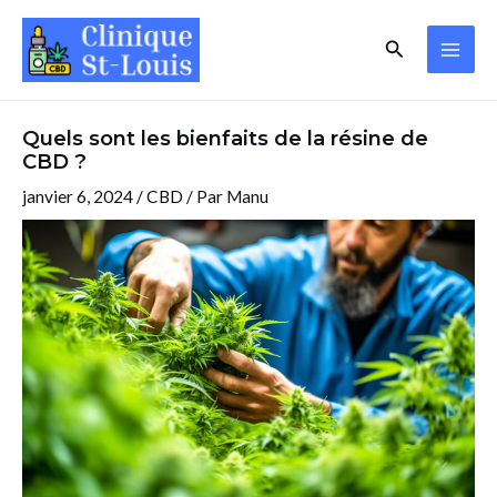
Aller
Navigation
MAI
Rechercher
au
des
ME
contenu
articles
Quels sont les bienfaits de la résine de
CBD ?
janvier 6, 2024
/
CBD
/ Par
Manu