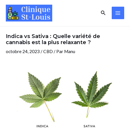
Aller
Navigation
MAI
Rechercher
au
des
ME
contenu
articles
Indica vs Sativa : Quelle variété de
cannabis est la plus relaxante ?
octobre 24, 2023
/
CBD
/ Par
Manu