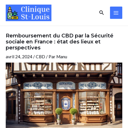
Aller
Navigation
MAI
Rechercher
au
des
ME
contenu
articles
Remboursement du CBD par la Sécurité
sociale en France : état des lieux et
perspectives
avril 24, 2024
/
CBD
/ Par
Manu